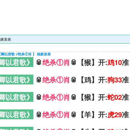
 独家发表
手【卿以君歌 √绝杀①肖 】 独家发表
卿以君歌》
🥫
绝杀①肖
🥫【猴】开:
鸡10
准
卿以君歌》
🥫
绝杀①肖
🥫【鸡】开:
狗33
准
卿以君歌》
🥫
绝杀①肖
🥫【猴】开:
蛇02
准
卿以君歌》
🥫
绝杀①肖
🥫【羊】开:
虎29
准