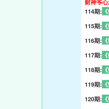
财神爷心水
114期:
《
115期:
《
116期:
《
117期:
《
118期:
《
119期:
《
120期:
《