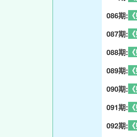
086期:
《
087期:
《
088期:
《
089期:
《
090期:
《
091期:
《
092期:
《