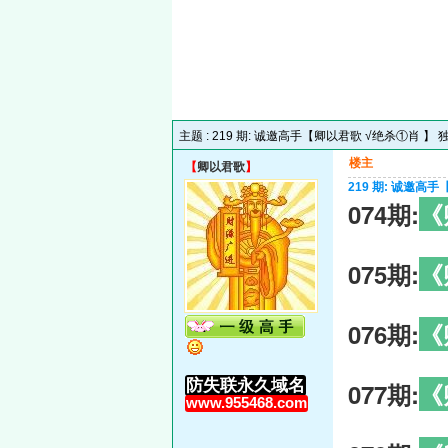
主题 :
219 期: 诚邀高手【卿以君歌 √绝杀①肖 】
楼主
【
卿以君歌
】
219 期: 诚邀高
074期:
《
075期:
《
076期:
《
防失联永久域名
077期:
《
www.955468.com