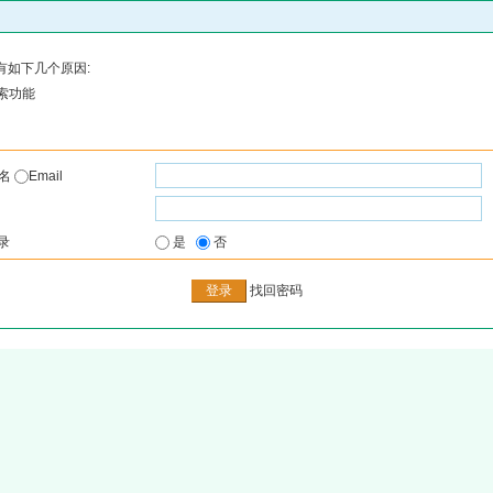
有如下几个原因:
索功能
户名
Email
录
是
否
找回密码