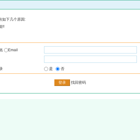
有如下几个原因:
!!
户名
Email
录
是
否
找回密码