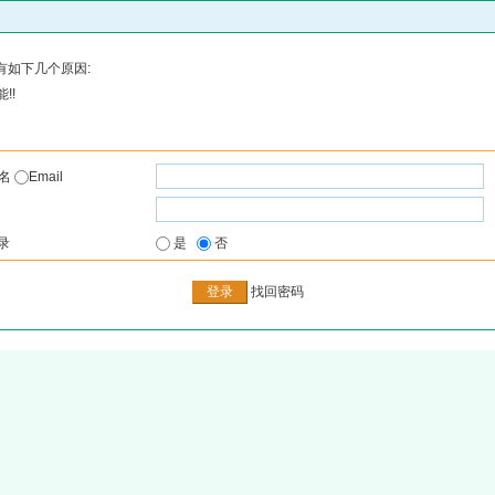
有如下几个原因:
!!
户名
Email
录
是
否
找回密码