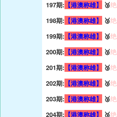
197期:
【港澳称雄】
🥉
绝
198期:
【港澳称雄】
🥉
绝
199期:
【港澳称雄】
🥉
绝
200期:
【港澳称雄】
🥉
绝
201期:
【港澳称雄】
🥉
绝
202期:
【港澳称雄】
🥉
绝
203期:
【港澳称雄】
🥉
绝
204期:
【港澳称雄】
🥉
绝