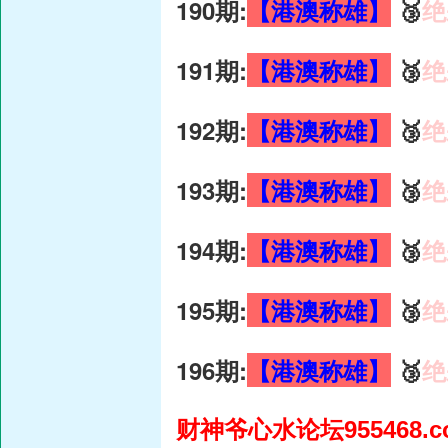
190期:
【港澳称雄】
🥉
绝
191期:
【港澳称雄】
🥉
绝
192期:
【港澳称雄】
🥉
绝
193期:
【港澳称雄】
🥉
绝
194期:
【港澳称雄】
🥉
绝
195期:
【港澳称雄】
🥉
绝
196期:
【港澳称雄】
🥉
绝
财神爷心水论坛955468