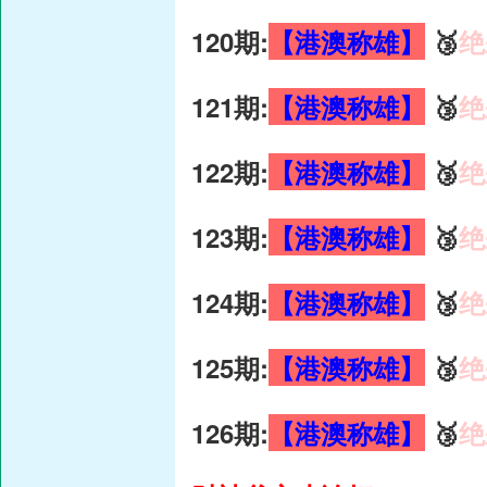
120期:
【港澳称雄】
🥉
绝
121期:
【港澳称雄】
🥉
绝
122期:
【港澳称雄】
🥉
绝
123期:
【港澳称雄】
🥉
绝
124期:
【港澳称雄】
🥉
绝
125期:
【港澳称雄】
🥉
绝
126期:
【港澳称雄】
🥉
绝